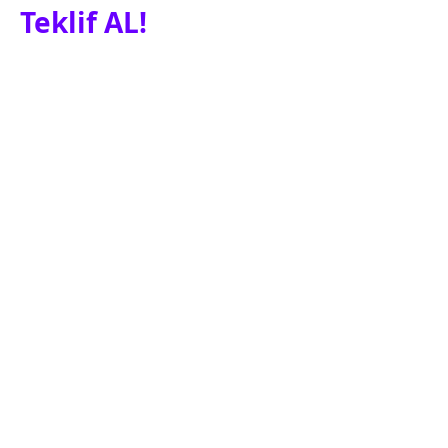
Teklif AL!
Siz de güvenilir ve hızlı sigorta
tekliflerinden yararlanmak için tıklayın.
Teklif Al
Ehlibeyt Mah. Ceyhun Atuf Kansu Cad. No: 117/7
Çankaya ANKARA